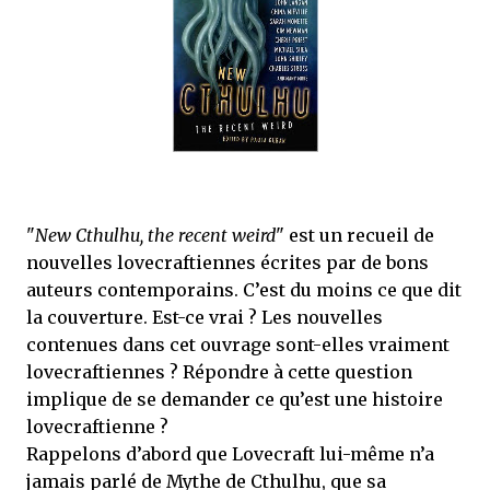
que Thomas connaissait et appréciait Olivier. Marlowe découvre une ville qu’il
ne connaissait pas, habitée par la méfiance, la peur et le rigorisme de la Ligue,
une ville pleine de mystères et de vieilles rancœurs. La Dame d...
"
New Cthulhu, the recent weird
" est un recueil de
nouvelles lovecraftiennes écrites par de bons
auteurs contemporains. C’est du moins ce que dit
la couverture. Est-ce vrai ? Les nouvelles
contenues dans cet ouvrage sont-elles vraiment
lovecraftiennes ? Répondre à cette question
implique de se demander ce qu’est une histoire
lovecraftienne ?
Rappelons d’abord que Lovecraft lui-même n’a
jamais parlé de Mythe de Cthulhu, que sa