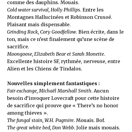
comme des dauphins. Mouais.
Cold water survival, Holly Phillips
. Entre les
Montagnes Hallucinées et Robinson Crusoé.
Plaisant mais dispensable.
Grinding Rock, Cory Goodfellow
. Bien écrite, dans le
ton, mais ce n’est finalement qu’une scène de
sacrifice.
Moongoose, Elizabeth Bear et Sarah Monette
.
Excellente histoire SF, rythmée, nerveuse, entre
Alien et les Chiens de Tindalos.
Nouvelles simplement fantastiques :
Fair exchange, Michaël Marshall Smith
. Aucun
besoin d’invoquer Lovecraft pour cette histoire
de sacrifice qui prouve que « There’s no honor
among thieves ».
The fungal stain, W.H. Pugmire
. Mouais. Bof.
The great white bed, Don Webb
. Jolie mais mouais.