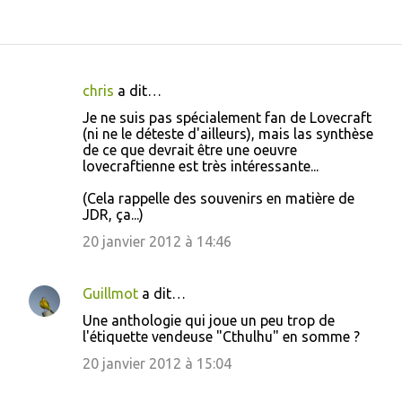
chris
a dit…
C
Je ne suis pas spécialement fan de Lovecraft
o
(ni ne le déteste d'ailleurs), mais las synthèse
de ce que devrait être une oeuvre
m
lovecraftienne est très intéressante...
m
(Cela rappelle des souvenirs en matière de
e
JDR, ça...)
n
20 janvier 2012 à 14:46
t
a
Guillmot
a dit…
i
Une anthologie qui joue un peu trop de
r
l'étiquette vendeuse "Cthulhu" en somme ?
e
20 janvier 2012 à 15:04
s