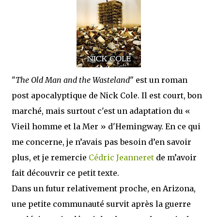
que Thomas connaissait et appréciait Olivier. Marlowe découvre une ville qu’il
ne connaissait pas, habitée par la méfiance, la peur et le rigorisme de la Ligue,
une ville pleine de mystères et de vieilles rancœurs. La Dame d...
"
The Old Man and the Wasteland
" est un roman
post apocalyptique de Nick Cole. Il est court, bon
marché, mais surtout c'est un adaptation du «
Vieil homme et la Mer » d'Hemingway. En ce qui
me concerne, je n’avais pas besoin d’en savoir
plus, et je remercie
Cédric Jeanneret
de m’avoir
fait découvrir ce petit texte.
Dans un futur relativement proche, en Arizona,
une petite communauté survit après la guerre