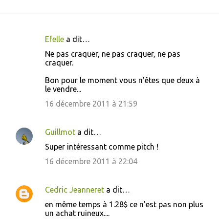
Efelle
a dit…
C
Ne pas craquer, ne pas craquer, ne pas
o
craquer.
m
Bon pour le moment vous n'êtes que deux à
m
le vendre...
e
16 décembre 2011 à 21:59
n
t
Guillmot
a dit…
a
Super intéressant comme pitch !
i
16 décembre 2011 à 22:04
r
e
Cedric Jeanneret
a dit…
s
en même temps à 1.28$ ce n'est pas non plus
un achat ruineux....