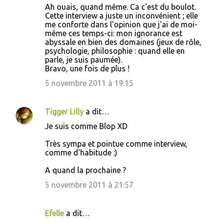
Ah ouais, quand même. Ca c'est du boulot.
a
Cette interview a juste un inconvénient ; elle
i
me conforte dans l'opinion que j'ai de moi-
même ces temps-ci: mon ignorance est
r
abyssale en bien des domaines (jeux de rôle,
e
psychologie, philosophie : quand elle en
parle, je suis paumée).
s
Bravo, une fois de plus !
5 novembre 2011 à 19:15
Tigger Lilly
a dit…
Je suis comme Blop XD
Très sympa et pointue comme interview,
comme d'habitude :)
A quand la prochaine ?
5 novembre 2011 à 21:57
Efelle
a dit…