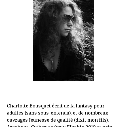
que Thomas connaissait et appréciait Olivier. Marlowe découvre une ville qu’il
ne connaissait pas, habitée par la méfiance, la peur et le rigorisme de la Ligue,
une ville pleine de mystères et de vieilles rancœurs. La Dame d...
Charlotte Bousquet écrit de la fantasy pour
adultes (sans sous-entendu), et de nombreux
ouvrages Jeunesse de qualité (dixit mon fils).