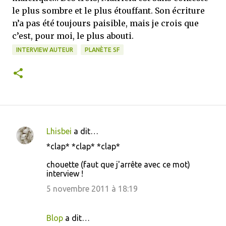
le plus sombre et le plus étouffant. Son écriture
n’a pas été toujours paisible, mais je crois que
c’est, pour moi, le plus abouti.
INTERVIEW AUTEUR
PLANÈTE SF
Lhisbei
a dit…
C
*clap* *clap* *clap*
o
chouette (faut que j'arrête avec ce mot)
m
interview !
m
5 novembre 2011 à 18:19
e
n
Blop
a dit…
t