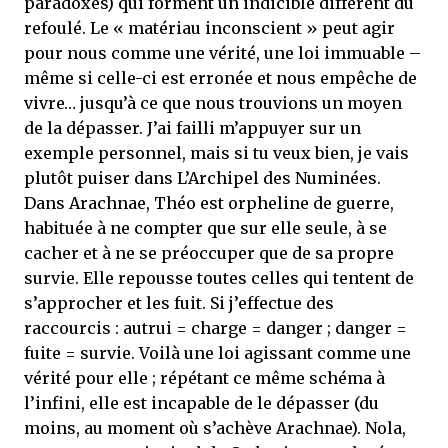
paradoxes) qui forment un indicible différent du
refoulé. Le « matériau inconscient » peut agir
pour nous comme une vérité, une loi immuable –
même si celle-ci est erronée et nous empêche de
vivre… jusqu’à ce que nous trouvions un moyen
de la dépasser. J’ai failli m’appuyer sur un
exemple personnel, mais si tu veux bien, je vais
plutôt puiser dans L’Archipel des Numinées.
Dans Arachnae, Théo est orpheline de guerre,
habituée à ne compter que sur elle seule, à se
cacher et à ne se préoccuper que de sa propre
survie. Elle repousse toutes celles qui tentent de
s’approcher et les fuit. Si j’effectue des
raccourcis : autrui = charge = danger ; danger =
fuite = survie. Voilà une loi agissant comme une
vérité pour elle ; répétant ce même schéma à
l’infini, elle est incapable de le dépasser (du
moins, au moment où s’achève Arachnae). Nola,