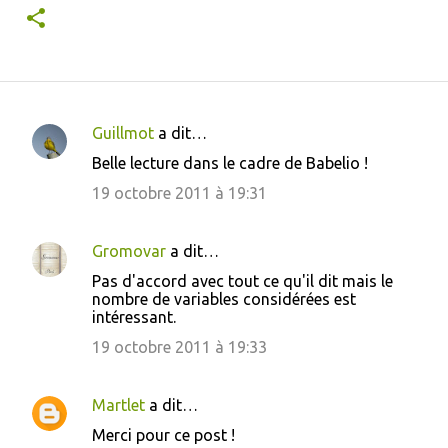
Guillmot
a dit…
C
Belle lecture dans le cadre de Babelio !
o
19 octobre 2011 à 19:31
m
m
Gromovar
a dit…
e
Pas d'accord avec tout ce qu'il dit mais le
n
nombre de variables considérées est
t
intéressant.
a
19 octobre 2011 à 19:33
i
r
Martlet
a dit…
e
Merci pour ce post !