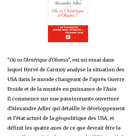
que Thomas connaissait et appréciait Olivier. Marlowe découvre une ville qu’il
ne connaissait pas, habitée par la méfiance, la peur et le rigorisme de la Ligue,
une ville pleine de mystères et de vieilles rancœurs. La Dame d...
"
Où va l'Amérique d'Obama
", est un essai dans
lequel Hervé de Carmoy analyse la situation des
USA dans le monde changeant de l’après Guerre
Froide et de la montée en puissance de l’Asie.
Il commence sur une passionnante ouverture
d’Alexandre Adler qui détaille le développement
et l’état actuel de la géopolitique des USA, et
définit les quatre axes de ce que devrait être la