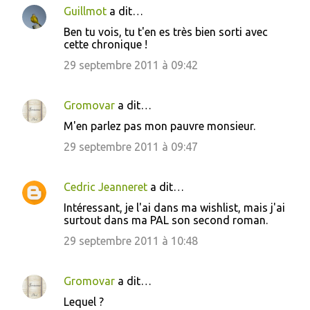
Guillmot
a dit…
C
Ben tu vois, tu t'en es très bien sorti avec
o
cette chronique !
m
29 septembre 2011 à 09:42
m
e
Gromovar
a dit…
n
M'en parlez pas mon pauvre monsieur.
t
29 septembre 2011 à 09:47
a
i
Cedric Jeanneret
a dit…
r
Intéressant, je l'ai dans ma wishlist, mais j'ai
e
surtout dans ma PAL son second roman.
s
29 septembre 2011 à 10:48
Gromovar
a dit…
Lequel ?