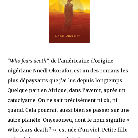
que Thomas connaissait et appréciait Olivier. Marlowe découvre une ville qu’il
ne connaissait pas, habitée par la méfiance, la peur et le rigorisme de la Ligue,
une ville pleine de mystères et de vieilles rancœurs. La Dame d...
“
Who fears death
”, de l’américaine d’origine
nigériane Nnedi Okorafor, est un des romans les
plus dépaysants que j’ai lus depuis longtemps.
Quelque part en Afrique, dans l’avenir, après un
cataclysme. On ne sait précisément ni où, ni
quand. Cela pourrait aussi bien se passer sur une
autre planète. Onyesonwu, dont le nom signifie «
Who fears death ? », est née d’un viol. Petite fille