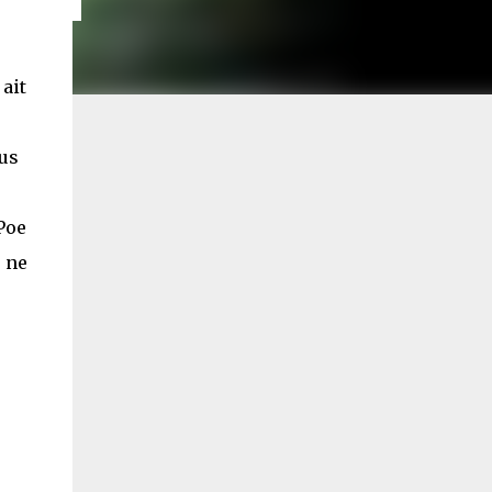
ait
lus
Poe
 ne