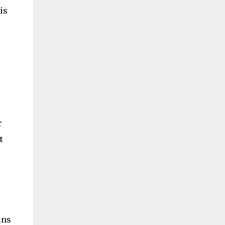
is
r
t
ins