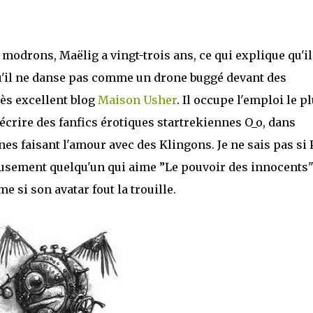
drons, Maëlig a vingt-trois ans, ce qui explique qu'il 
u'il ne danse pas comme un drone buggé devant des
rès excellent blog
Maison Usher
. Il occupe l'emploi le p
écrire des fanfics érotiques startrekiennes O_o, dans
ines faisant l'amour avec des Klingons. Je ne sais pas si 
reusement quelqu'un qui aime ”Le pouvoir des innocents"
 si son avatar fout la trouille.