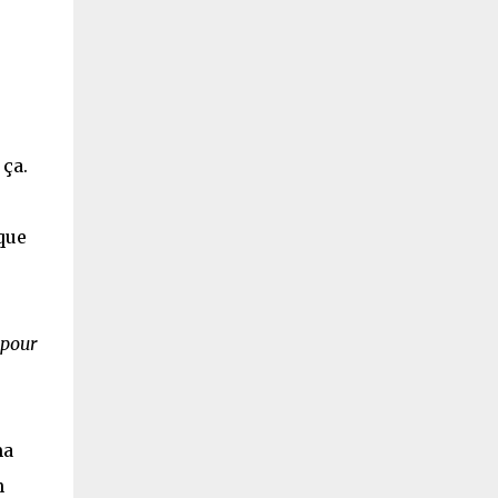
 ça.
que
 pour
ma
n