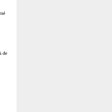
imé
4 de