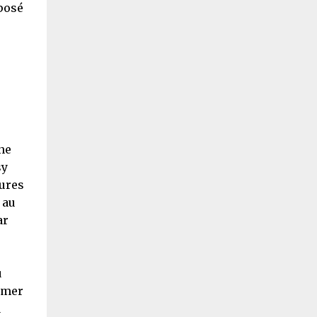
posé
ne
sy
tures
 au
ar
u
rmer
a