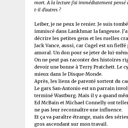
mort. A la lecture j’ai immédiatement pensé à F
t-il d’autres ?
Leiber, je ne peux le renier. Je suis to
immiscé dans Lankhmar la fangeuse. J'a
décrire les petites gens et les ruelles cr
Jack Vance, aussi, car Cugel est un fief
amoral. Un don pour se jeter de lui-mê
On ne peut pas raconter des histoires r
devoir une bonne à Terry Pratchett. Le c
mieux dans le Disque-Monde.
Après, les liens de parenté sortent du ca
Le gars San-Antonio est un parrain involo
terminé Wastburg. Mais il y a quand mêm
Ed McBain et Michael Connelly ont tellem
ne pas leur reconnaître une influence.
Et ça va paraître étrange, mais des sér
gros ascendant sur mon travail.