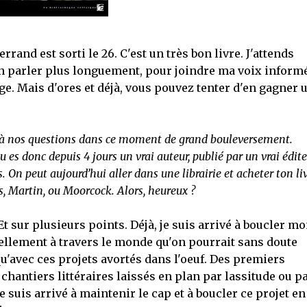
rrand est sorti le 26. C'est un très bon livre. J'attends
n parler plus longuement, pour joindre ma voix inform
ge. Mais d'ores et déjà, vous pouvez tenter d'en gagner 
e à nos questions dans ce moment de grand bouleversement.
u es donc depuis 4 jours un vrai auteur, publié par un vrai éditeu
 On peut aujourd’hui aller dans une librairie et acheter ton liv
 Martin, ou Moorcock. Alors, heureux ?
 sur plusieurs points. Déjà, je suis arrivé à boucler m
ellement à travers le monde qu'on pourrait sans doute
u'avec ces projets avortés dans l'oeuf. Des premiers
chantiers littéraires laissés en plan par lassitude ou p
e suis arrivé à maintenir le cap et à boucler ce projet en