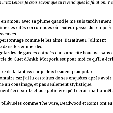
ritz Leiber. Je crois savoir que tu revendiques la filiation. Y 
mbé en amour avec sa plume quand je me suis tardivement
ime ces cités corrompues où l'auteur passe du temps à
asseuses.
fé personnage comme je les aime. Baratineur. Joliment
me dans les emmerdes.
igolardes de gardes coincés dans une cité boueuse sans 
ycle du Guet d'Ankh-Morpork est pour moi ce qu'il a écri
dre de la fantasy car je dois beaucoup au polar.
ntaire car j'ai lu certaines de ses enquêtes après avoir
e un cousinage, et pas seulement stylistique.
ent écrit sur la chose policière qu'il serait malhonnêt
ies télévisées comme The Wire, Deadwood et Rome ont eu