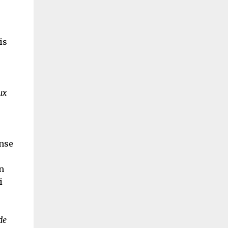
is
ux
ense
n
i
de