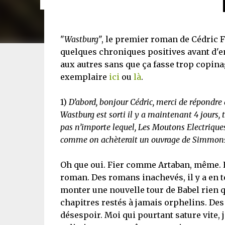
"
Wastburg
", le premier roman de Cédric Fe
quelques chroniques positives avant d'e
aux autres sans que ça fasse trop copina
exemplaire
ici
ou
là
.
1)
D’abord, bonjour Cédric, merci de répondr
Wastburg est sorti il y a maintenant 4 jours, t
pas n’importe lequel, Les Moutons Electriques.
comme on achèterait un ouvrage de Simmons,
Oh que oui. Fier comme Artaban, même. Et
roman. Des romans inachevés, il y a en t
monter une nouvelle tour de Babel rien q
chapitres restés à jamais orphelins. Des 
désespoir. Moi qui pourtant sature vite, j