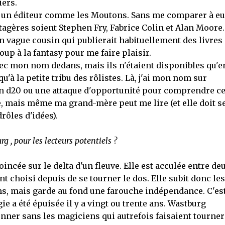
iers.
 par un éditeur comme les Moutons. Sans me comparer à eux
tagères soient Stephen Fry, Fabrice Colin et Alan Moore.
un vague cousin qui publierait habituellement des livres
oup à la fantasy pour me faire plaisir.
avec mon nom dedans, mais ils n'étaient disponibles qu'e
u'à la petite tribu des rôlistes. Là, j'ai mon nom sur
un d20 ou une attaque d'opportunité pour comprendre c
nre, mais même ma grand-mère peut me lire (et elle doit s
rôles d'idées).
 , pour les lecteurs potentiels ?
incée sur le delta d'un fleuve. Elle est acculée entre de
 choisi depuis de se tourner le dos. Elle subit donc les
ns, mais garde au fond une farouche indépendance. C'es
ie a été épuisée il y a vingt ou trente ans. Wastburg
ner sans les magiciens qui autrefois faisaient tourner