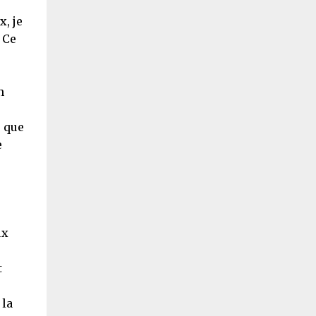
, je
 Ce
n
e que
e
ux
t
 la