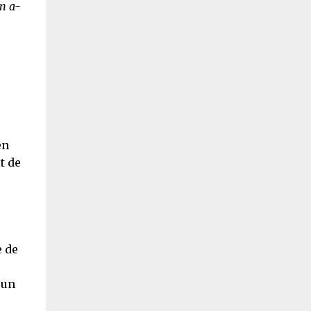
en a-
en
t de
e de
 un