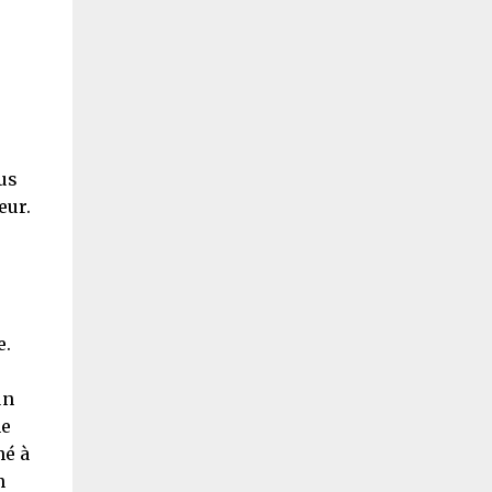
us
eur.
e.
un
ne
hé à
n