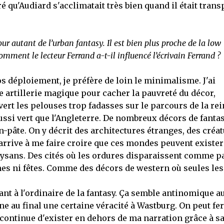
qu'Audiard s'acclimatait très bien quand il était trans
ur autant de l’urban fantasy. Il est bien plus proche de la low
Comment le lecteur Ferrand a-t-il influencé l’écrivain Ferrand ?
os déploiement, je préfère de loin le minimalisme. J'ai
e artillerie magique pour cacher la pauvreté du décor,
rt les pelouses trop fadasses sur le parcours de la rei
 aussi vert que l'Angleterre. De nombreux décors de fanta
-pâte. On y décrit des architectures étranges, des créa
arrive à me faire croire que ces mondes peuvent exister
ysans. Des cités où les ordures disparaissent comme p
s ni fêtes. Comme des décors de western où seules les
hant à l'ordinaire de la fantasy. Ça semble antinomique a
e au final une certaine véracité à Wastburg. On peut fe
é continue d'exister en dehors de ma narration grâce à s