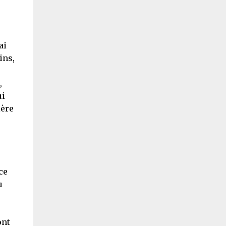
ai
ins,
,
ui
ière
ce
u
ont