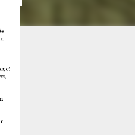
ée
un
r, et
re,
on
ar