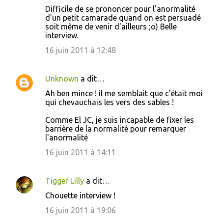
t
Difficile de se prononcer pour l'anormalité
d'un petit camarade quand on est persuadé
a
soit même de venir d'ailleurs ;o) Belle
i
interview.
r
16 juin 2011 à 12:48
e
s
Unknown
a dit…
Ah ben mince ! il me semblait que c'était moi
qui chevauchais les vers des sables !
Comme El JC, je suis incapable de fixer les
barrière de la normalité pour remarquer
l'anormalité
16 juin 2011 à 14:11
Tigger Lilly
a dit…
Chouette interview !
16 juin 2011 à 19:06