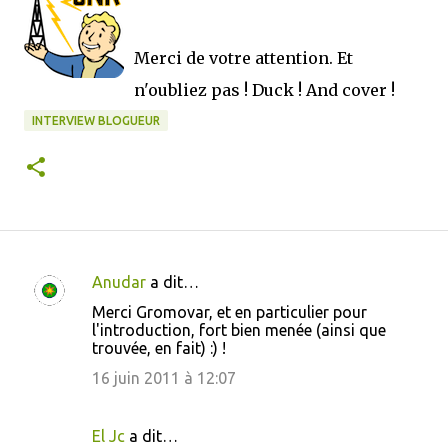
Merci de votre attention. Et
n'oubliez pas ! Duck ! And cover !
INTERVIEW BLOGUEUR
Anudar
a dit…
C
Merci Gromovar, et en particulier pour
o
l'introduction, fort bien menée (ainsi que
trouvée, en fait) :) !
m
m
16 juin 2011 à 12:07
e
n
El Jc
a dit…