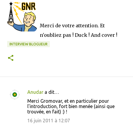
Merci de votre attention. Et
n'oubliez pas ! Duck ! And cover !
INTERVIEW BLOGUEUR
Anudar
a dit…
C
Merci Gromovar, et en particulier pour
o
l'introduction, fort bien menée (ainsi que
trouvée, en fait) :) !
m
m
16 juin 2011 à 12:07
e