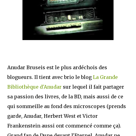
que Thomas connaissait et appréciait Olivier. Marlowe découvre une ville qu’il
ne connaissait pas, habitée par la méfiance, la peur et le rigorisme de la Ligue,
une ville pleine de mystères et de vieilles rancœurs. La Dame d...
Anudar Bruseis est le plus ardéchois des
blogueurs. Il tient avec brio le blog
La Grande
Bibliothèque d'Anudar
sur lequel il fait partager
sa passion des livres, de la BD, mais aussi de ce
qui sommeille au fond des microscopes (prends
garde, Anudar, Herbert West et Victor
Frankenstein aussi ont commencé comme ça).
Grand fan de Dune devant l'Eternel, Anudar ne