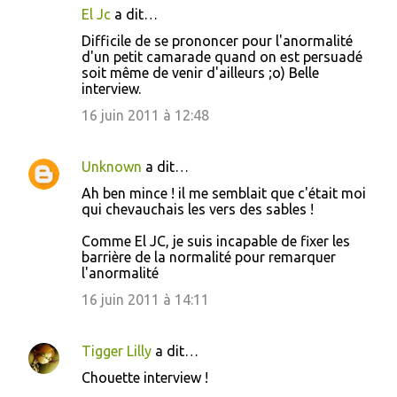
n
El Jc
a dit…
t
Difficile de se prononcer pour l'anormalité
d'un petit camarade quand on est persuadé
a
soit même de venir d'ailleurs ;o) Belle
i
interview.
r
16 juin 2011 à 12:48
e
s
Unknown
a dit…
Ah ben mince ! il me semblait que c'était moi
qui chevauchais les vers des sables !
Comme El JC, je suis incapable de fixer les
barrière de la normalité pour remarquer
l'anormalité
16 juin 2011 à 14:11
Tigger Lilly
a dit…
Chouette interview !