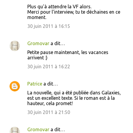
C
Plus qu'à attendre la VF alors.
o
Merci pour l'interview, tu te déchaines en ce
moment.
m
m
30 juin 2011 à 16:15
e
n
Gromovar
a dit…
t
Petite pause maintenant, les vacances
arrivent :)
a
30 juin 2011 à 16:22
i
r
Patrice
a dit…
e
s
La nouvelle, qui a été publiée dans Galaxies,
est un excellent texte. Si le roman est à la
hauteur, cela promet!
30 juin 2011 à 21:50
Gromovar
a dit…