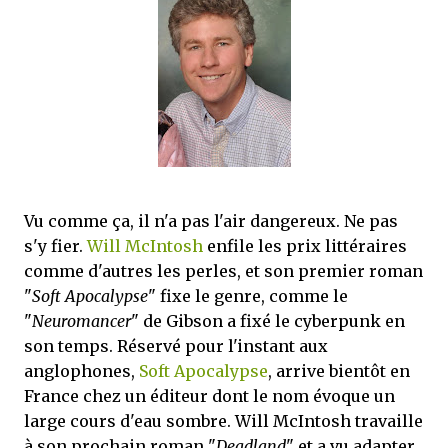
que Thomas connaissait et appréciait Olivier. Marlowe découvre une ville qu’il
ne connaissait pas, habitée par la méfiance, la peur et le rigorisme de la Ligue,
une ville pleine de mystères et de vieilles rancœurs. La Dame d...
Vu comme ça, il n'a pas l'air dangereux. Ne pas
s'y fier.
Will McIntosh
enfile les prix littéraires
comme d'autres les perles, et son premier roman
"
Soft Apocalypse
" fixe le genre, comme le
"
Neuromancer
" de Gibson a fixé le cyberpunk en
son temps. Réservé pour l'instant aux
anglophones,
Soft Apocalypse
, arrive bientôt en
France chez un éditeur dont le nom évoque un
large cours d'eau sombre. Will McIntosh travaille
à son prochain roman "
Deadland
" et a vu adapter