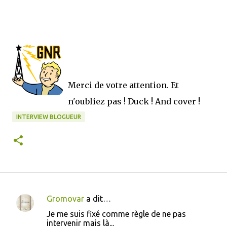
Merci de votre attention. Et
n'oubliez pas ! Duck ! And cover !
INTERVIEW BLOGUEUR
Gromovar
a dit…
C
Je me suis fixé comme règle de ne pas
o
intervenir mais là...