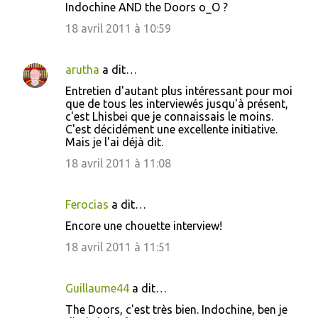
Indochine AND the Doors o_O ?
m
m
18 avril 2011 à 10:59
e
n
arutha
a dit…
t
Entretien d'autant plus intéressant pour moi
que de tous les interviewés jusqu'à présent,
a
c'est Lhisbei que je connaissais le moins.
i
C'est décidément une excellente initiative.
Mais je l'ai déjà dit.
r
18 avril 2011 à 11:08
e
s
Ferocias
a dit…
Encore une chouette interview!
18 avril 2011 à 11:51
Guillaume44
a dit…
The Doors, c'est très bien. Indochine, ben je