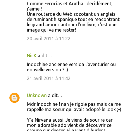
Comme Ferocias et Arutha : décidément,
j'aime !
Une routarde du Web zozotant un anglais
de ruminant hispanique tout en rencontrant
le grand amour autour d'un livre, c'est une
image qui va me rester!
20 avril 2011 à 11:22
NicK
a dit…
Indochine ancienne version l'aventurier ou
nouvelle version ? ;)
21 avril 2011 à 11:42
Unknown
a dit…
Mdr Indochine ! nan je rigole pas mais ca me
rappelle ma soeur qui avait adopté le look ;-)
Y'a Nirvana aussi. Je viens de sourire car
mon adorable ado vient de découvrir ce
groupe sur deezer. Elle vient d'hurler !