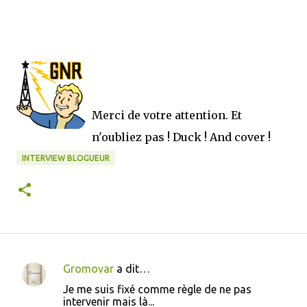
Merci de votre attention. Et
n'oubliez pas ! Duck ! And cover !
INTERVIEW BLOGUEUR
Gromovar
a dit…
C
Je me suis fixé comme règle de ne pas
o
intervenir mais là...