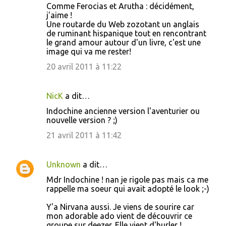
Comme Ferocias et Arutha : décidément,
j'aime !
Une routarde du Web zozotant un anglais
de ruminant hispanique tout en rencontrant
le grand amour autour d'un livre, c'est une
image qui va me rester!
20 avril 2011 à 11:22
NicK
a dit…
Indochine ancienne version l'aventurier ou
nouvelle version ? ;)
21 avril 2011 à 11:42
Unknown
a dit…
Mdr Indochine ! nan je rigole pas mais ca me
rappelle ma soeur qui avait adopté le look ;-)
Y'a Nirvana aussi. Je viens de sourire car
mon adorable ado vient de découvrir ce
groupe sur deezer. Elle vient d'hurler !