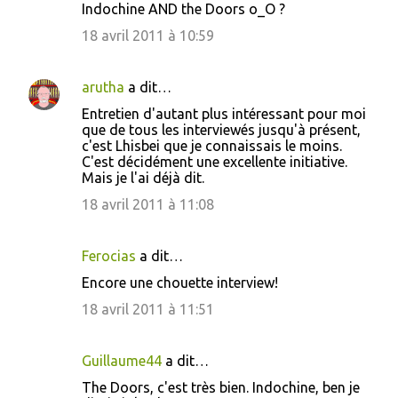
Indochine AND the Doors o_O ?
m
m
18 avril 2011 à 10:59
e
n
arutha
a dit…
t
Entretien d'autant plus intéressant pour moi
que de tous les interviewés jusqu'à présent,
a
c'est Lhisbei que je connaissais le moins.
i
C'est décidément une excellente initiative.
Mais je l'ai déjà dit.
r
18 avril 2011 à 11:08
e
s
Ferocias
a dit…
Encore une chouette interview!
18 avril 2011 à 11:51
Guillaume44
a dit…
The Doors, c'est très bien. Indochine, ben je