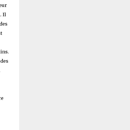
teur
 Il
 des
t
ins.
 des
n
ce