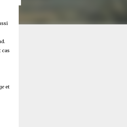
ussi
ud.
t cas
ge
et