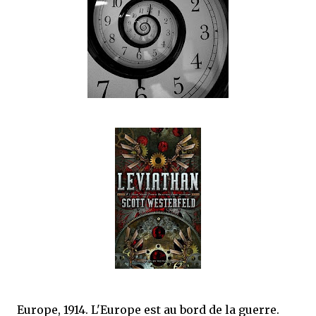
que Thomas connaissait et appréciait Olivier. Marlowe découvre une ville qu’il
ne connaissait pas, habitée par la méfiance, la peur et le rigorisme de la Ligue,
une ville pleine de mystères et de vieilles rancœurs. La Dame d...
Europe, 1914. L'Europe est au bord de la guerre.