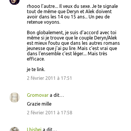
C
rhooo l'autre.... Il veux du sexe. Je te signale
o
tout de même que Deryn et Alek doivent
avoir dans les 14 ou 15 ans... Un peu de
m
retenue voyons.
m
Bon globalement, je suis d'accord avec toi
e
même si je trouve que le couple Deryn/Alek
n
est mieux foutu que dans les autres romans
jeunesse que j'ai pu lire. Mais c'est vrai que
t
dans l'ensemble c'est léger.... Mais très
a
efficace.
i
je te link.
r
2 février 2011 à 17:51
e
s
Gromovar
a dit…
Grazie mille
2 février 2011 à 17:58
Lhisbei
a dit…