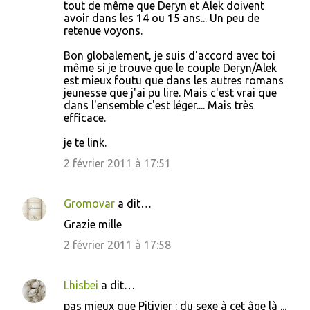
o
tout de même que Deryn et Alek doivent
avoir dans les 14 ou 15 ans... Un peu de
m
retenue voyons.
m
Bon globalement, je suis d'accord avec toi
e
même si je trouve que le couple Deryn/Alek
n
est mieux foutu que dans les autres romans
jeunesse que j'ai pu lire. Mais c'est vrai que
t
dans l'ensemble c'est léger.... Mais très
a
efficace.
i
je te link.
r
2 février 2011 à 17:51
e
s
Gromovar
a dit…
Grazie mille
2 février 2011 à 17:58
Lhisbei
a dit…
pas mieux que Pitivier : du sexe à cet âge là ...