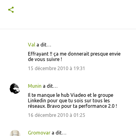
Val
a dit…
C
Effrayant !! ça me donnerait presque envie
o
de vous suivre !
m
15 décembre 2010 à 19:31
m
e
Munin
a dit…
n
Il te manque le hub Viadeo et le groupe
t
Linkedin pour que tu sois sur tous les
réseaux. Bravo pour ta performance 2.0 !
a
16 décembre 2010 à 01:25
i
r
Gromovar
a dit…
e