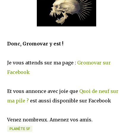
que Thomas connaissait et appréciait Olivier. Marlowe découvre une ville qu’il
ne connaissait pas, habitée par la méfiance, la peur et le rigorisme de la Ligue,
une ville pleine de mystères et de vieilles rancœurs. La Dame d...
Donc, Gromovar y est !
Je vous attends sur ma page :
Gromovar sur
Facebook
Et vous annonce avec joie que
Quoi de neuf sur
ma pile ?
est aussi disponible sur Facebook
Venez nombreux. Amenez vos amis.
PLANÈTE SF