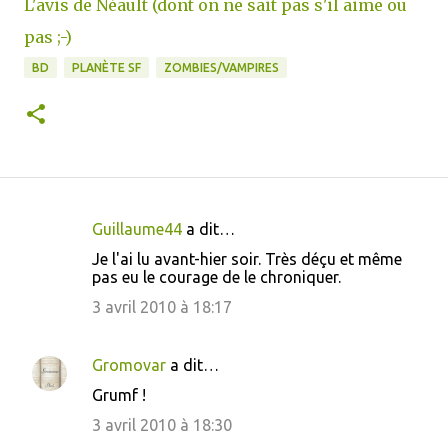
L'avis de Néault (dont on ne sait pas s'il aime ou
pas ;-)
BD
PLANÈTE SF
ZOMBIES/VAMPIRES
Guillaume44
a dit…
C
Je l'ai lu avant-hier soir. Très déçu et même
o
pas eu le courage de le chroniquer.
m
3 avril 2010 à 18:17
m
e
Gromovar
a dit…
n
Grumf !
t
3 avril 2010 à 18:30
a