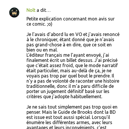
i
Nolt
a dit…
r
Petite explication concernant mon avis sur
e
ce comic. ;o)
s
Je l'avais d'abord lu en VO et j'avais renoncé
à le chroniquer, étant donné que je n'avais
pas grand-chose à en dire, que ce soit en
bien ou en mal.
L'éditeur français me l'ayant envoyé, j'ai
finalement écrit un billet dessus. J'ai précisé
que c'était assez froid, que le mode narratif
était particulier, mais au-delà de ça, je ne
voyais pas trop par quel bout le prendre. Il
n'y a pas de volonté de raconter une histoire
traditionnelle, donc il m'a paru difficile de
porter un jugement définitif basé sur les
critères que j'adopte habituellement.
Je ne sais tout simplement pas trop quoi en
penser. Mais le Guide de Brooks dont la BD
est issue est tout aussi spécial. Lorsqu'il
énumère les différentes armes, avec leurs
avantages et leurs inconvénients, c'est