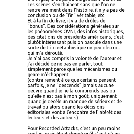
Les scènes s'enchainent sans que l'on ne
rentre vraiment dans l'histoire, il n'y a pas de
conclusion ou de "fin" véritable, etc.
Et à la fin du livre, il y a de drôles de
"bonus". Des considérations générales sur
les phénomènes OVNI, des infos historiques,
des citations de présidents américains, c'est
plutôt intéressant puis on bascule dans une
sorte de trip métaphysique un peu obscur...
qui m'a dérouté.
Je n'ai pas compris la volonté de l'auteur et
j'ai décidé de ne pas en parler, tout
simplement parce que les mécanismes du
genre m'échappent.
(contrairement à ce que certains pensent
parfois, je ne "descends" jamais aucune
oeuvre quand je ne la comprends pas ou
qu'elle n'est pas à mon goût, uniquement
quand je décèle un manque de sérieux et de
travail ou alors quand les décisions
éditoriales vont à l'encontre de l'intérêt des
lecteurs et des auteurs)
Pour Recorded Attacks, c'est un peu moins
confus, mais étant donné qu'il s'agit d'une