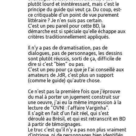
plutôt lourd et inintéressant, mais c'est le
principe du guide qui veut ça. Du coup, est-
ce critiquable d'un point de vue purement
littéraire ? Je n'en suis pas certain.
C'est un peu pareil pour cette BD, la
démarche est si spéciale qu'elle échappe aux
critères traditionnellement appliqués.
Il n'y a pas de dramatisation, pas de
dialogues, pas de personnages, les dessins
sont plutôt réussis, sorti de ça, difficile de
dire si c'est "bien" ou pas.
C'est un peu pour ça que je l'ai conseillé aux
amateurs de JdR, c'est plus un support
(comme le guide) qu'autre chose.
Ce n'est pas la première fois que j'éprouve
du mal à porter un jugement construit sur
une oeuvre, j'ai eu la même impression à la
lecture de "OVNI : l'affaire Varginha".
Il s'agit en fait d'un fait réel, qui s'est
déroulé au Brésil, et qui est retranscrit en BD
à partir de témoignages.
Le truc c'est qu'il n'y a pas non plus vraiment
d'intrigue, ni de personnages bien identifiés.