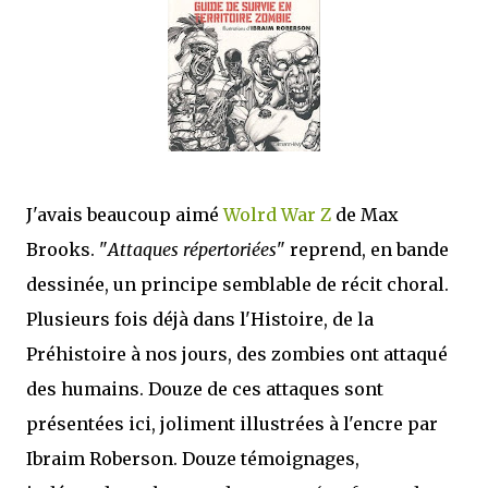
que Thomas connaissait et appréciait Olivier. Marlowe découvre une ville qu’il
ne connaissait pas, habitée par la méfiance, la peur et le rigorisme de la Ligue,
une ville pleine de mystères et de vieilles rancœurs. La Dame d...
J'avais beaucoup aimé
Wolrd War Z
de Max
Brooks. "
Attaques répertoriées
" reprend, en bande
dessinée, un principe semblable de récit choral.
Plusieurs fois déjà dans l'Histoire, de la
Préhistoire à nos jours, des zombies ont attaqué
des humains. Douze de ces attaques sont
présentées ici, joliment illustrées à l'encre par
Ibraim Roberson. Douze témoignages,