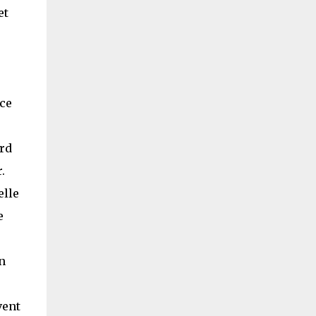
et
 ce
ard
.
elle
e
n
é
vent