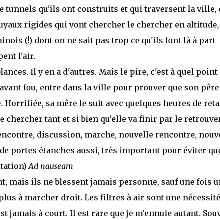
 tunnels qu'ils ont construits et qui traversent la ville, 
tuyaux rigides qui vont chercher le chercher en altitude,
nois (!) dont on ne sait pas trop ce qu'ils font là à part
nt l'air.
nces. Il y en a d'autres. Mais le pire, c'est à quel point
vant fou, entre dans la ville pour prouver que son pêre
. Horrifiée, sa mêre le suit avec quelques heures de ret
e chercher tant et si bien qu'elle va finir par le retrouver
encontre, discussion, marche, nouvelle rencontre, nouv
e de portes étanches aussi, très important pour éviter qu
itation)
Ad nauseam
, mais ils ne blessent jamais personne, sauf une fois u
plus à marcher droit. Les filtres à air sont une nécessit
t jamais à court. Il est rare que je m'ennuie autant. Sou