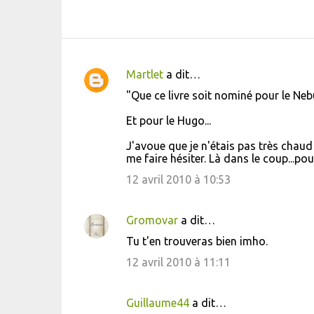
Martlet
a dit…
C
"Que ce livre soit nominé pour le Neb
o
Et pour le Hugo...
m
m
J'avoue que je n'étais pas très chau
me faire hésiter. Là dans le coup...pou
e
12 avril 2010 à 10:53
n
t
a
Gromovar
a dit…
i
Tu t'en trouveras bien imho.
r
12 avril 2010 à 11:11
e
s
Guillaume44
a dit…