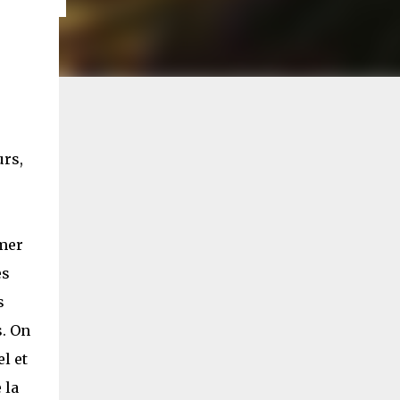
urs,
rmer
es
s
s. On
l et
 la