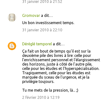
m
31 janvier 2010 à 21:52
e
n
Gromovar
a dit…
t
Un bon investissement temps.
a
31 janvier 2010 à 22:10
i
r
Déréglé temporel
a dit…
e
Ça fait un bout de temps qu'il est sur la
s
deuxième pile des livres à lire: celle pour
l'enrichissement personnel et l'élargissement
des horizons, juste à côté de l'autre pile,
celle pour les études et l'hyperspécialisation.
Tragiquement, celle pour les études est
marquée du sceau de l'urgence, et je la
privilégie toujours.
Tu me mets de la pression, là... ;)
2 février 2010 à 12:19