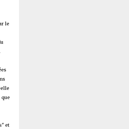
r le
du
.
ées
ons
elle
i que
" et