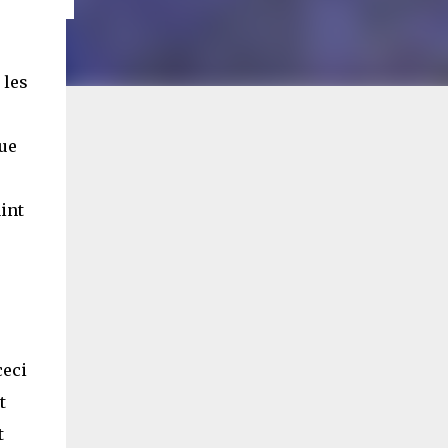
 les
que
int
 ceci
t
t