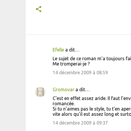
Efelle
a dit…
C
Le sujet de ce roman m'a toujours fai
o
Me tromperai-je ?
m
14 décembre 2009 à 08:59
m
e
Gromovar
a dit…
n
C'est en effet assez aride. Il faut l'
t
romancée.
Si tu n'aimes pas le style, tu t'en aper
a
vite alors qu'il est assez long et sur
i
14 décembre 2009 à 09:37
r