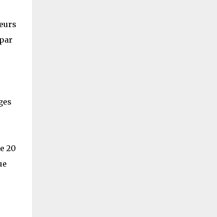
heurs
 par
ges
ue 20
ue