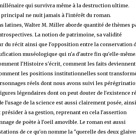
imillénaire qui survivra même à la destruction ultime.
rincipal ne nuit jamais à l'intérêt du roman.
s latines, Walter M. Miller aborde quantité de thèmes pa
ntrospectives. La notion de patrimoine, sa validité
ur du récit ainsi que l'opposition entre la conservation 
ufication muséologique qui n'a d'autre fin qu'elle-même
omment l'Histoire s'écrit, comment les faits deviennent
 comment les positions institutionnelles sont transform
ersonnages réels dont nous avons suivi les pérégrinati
igures légendaires dont on peut douter de l'existence ré
de l'usage de la science est aussi clairement posée, ains
 présider à sa gestion, reprenant en cela l'assertion
nage de poète à l'oeil amovible. Le roman est aussi
tations de ce qu'on nomme la "querelle des deux glaives