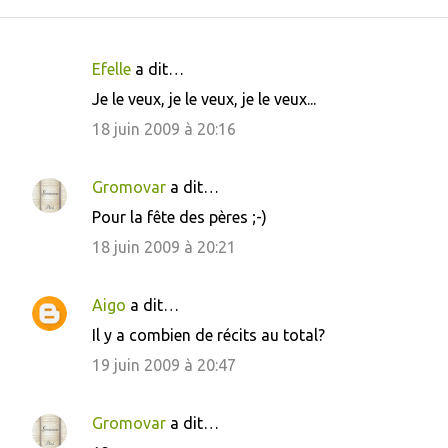
Efelle
a dit…
C
Je le veux, je le veux, je le veux...
o
18 juin 2009 à 20:16
m
m
Gromovar
a dit…
e
Pour la fête des pères ;-)
n
18 juin 2009 à 20:21
t
a
i
Aigo
a dit…
r
Il y a combien de récits au total?
e
19 juin 2009 à 20:47
s
Gromovar
a dit…