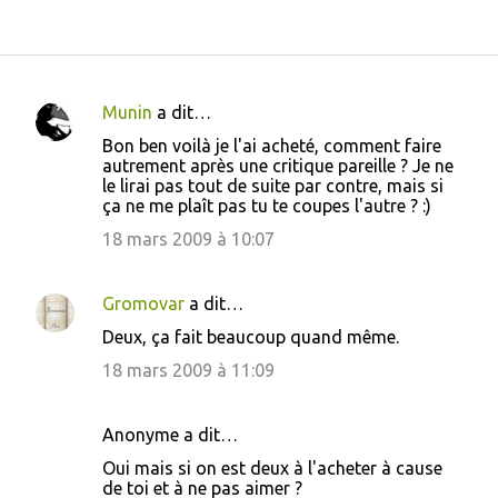
Munin
a dit…
C
Bon ben voilà je l'ai acheté, comment faire
o
autrement après une critique pareille ? Je ne
le lirai pas tout de suite par contre, mais si
m
ça ne me plaît pas tu te coupes l'autre ? :)
m
18 mars 2009 à 10:07
e
n
Gromovar
a dit…
t
Deux, ça fait beaucoup quand même.
a
18 mars 2009 à 11:09
i
r
Anonyme a dit…
e
s
Oui mais si on est deux à l'acheter à cause
de toi et à ne pas aimer ?