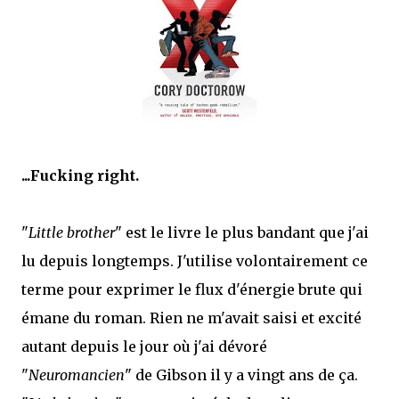
que Thomas connaissait et appréciait Olivier. Marlowe découvre une ville qu’il
ne connaissait pas, habitée par la méfiance, la peur et le rigorisme de la Ligue,
une ville pleine de mystères et de vieilles rancœurs. La Dame d...
...Fucking right.
"
Little brother
" est le livre le plus bandant que j'ai
lu depuis longtemps. J'utilise volontairement ce
terme pour exprimer le flux d'énergie brute qui
émane du roman. Rien ne m'avait saisi et excité
autant depuis le jour où j'ai dévoré
"
Neuromancien
" de Gibson il y a vingt ans de ça.