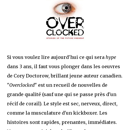
que Thomas connaissait et appréciait Olivier. Marlowe découvre une ville qu’il
ne connaissait pas, habitée par la méfiance, la peur et le rigorisme de la Ligue,
une ville pleine de mystères et de vieilles rancœurs. La Dame d...
Si vous voulez lire aujourd'hui ce qui sera
hype
dans 3 ans, il faut vous plonger dans les oeuvres
de Cory Doctorow, brillant jeune auteur canadien.
"
Overclocked
" est un recueil de nouvelles de
grande qualité (sauf une qui se passe près d'un
récif de corail). Le style est sec, nerveux, direct,
comme la musculature d'un kickboxer. Les
histoires sont rapides, prenantes, immédiates.