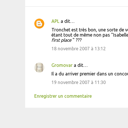
APL
a dit…
C
Tronchet est très bon, une sorte de 
o
étant tout de même non pas "Isabelle 
first place
" ???
m
m
18 novembre 2007 à 13:12
e
n
Gromovar
a dit…
t
Il a du arriver premier dans un conco
a
19 novembre 2007 à 11:30
i
Enregistrer un commentaire
r
e
s