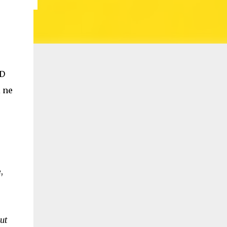
BD
i ne
,
out