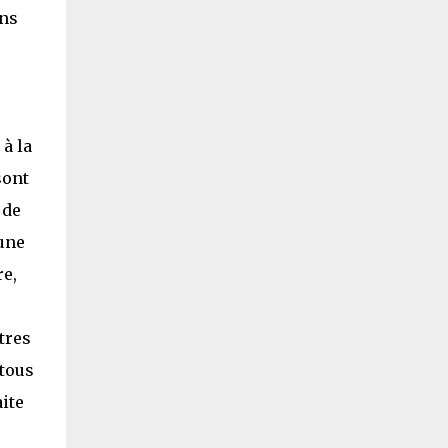
ens
à la
sont
 de
une
re,
tres
 tous
aite