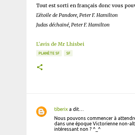
Tout est sorti en français donc vous pou
L'étoile de Pandore, Peter F. Hamilton
Judas déchainé, Peter F. Hamilton
L'avis de Mr Lhisbei
PLANÈTE SF
SF
tiberix
a dit…
C
Nous pouvons commencer à attendre 
o
dans une époque Victorienne non-alter
intéressant non ? ^_^
m