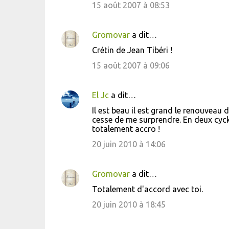
m
15 août 2007 à 08:53
e
n
Gromovar
a dit…
t
Crétin de Jean Tibéri !
a
15 août 2007 à 09:06
i
r
El Jc
a dit…
e
Il est beau il est grand le renouvea
s
cesse de me surprendre. En deux cyckes 
totalement accro !
20 juin 2010 à 14:06
Gromovar
a dit…
Totalement d'accord avec toi.
20 juin 2010 à 18:45