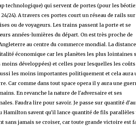
leap technologique) qui servent de portes (pour les béoti
24/24). A travers ces portes court un réseau de rails sur
ses ou de voyageurs. Les trains passent la porte et se
sieurs années-lumières du départ. On est très proche de
'Angleterre au centre du commerce mondial. La distance 
vitalité économique car les planètes les plus lointaines 
 moins développées) et celles pour lesquelles les coûts
aussi les moins importantes politiquement et cela aura 
re. Car comme dans tout space opera il y aura une guer
mains. En revanche la nature de l'adversaire et ses
les. Faudra lire pour savoir. Je passe sur quantité d'au
u Hamilton savent qu'il lance quantité de fils parallèles
nt sans jamais se croiser, car toute grande victoire est f