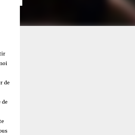
.
tir
moi
r de
e de
te
ous