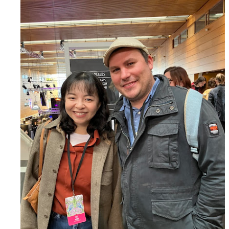
que Thomas connaissait et appréciait Olivier. Marlowe découvre une ville qu’il
ne connaissait pas, habitée par la méfiance, la peur et le rigorisme de la Ligue,
une ville pleine de mystères et de vieilles rancœurs. La Dame d...