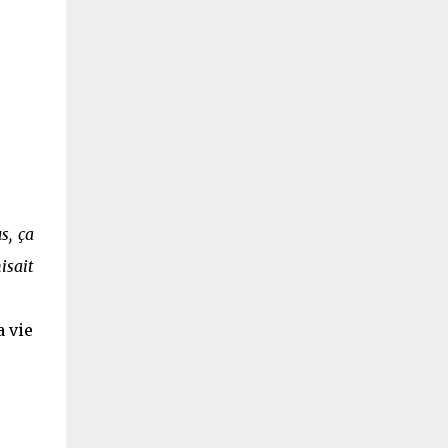
s, ça
isait
a vie