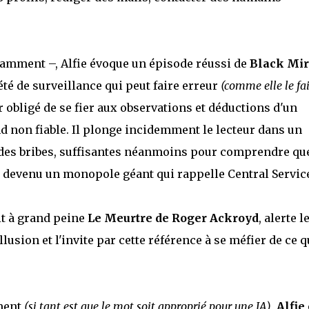
tamment –, Alfie évoque un épisode réussi de
Black Mir
té de surveillance qui peut faire erreur
(comme elle le fai
ur obligé de se fier aux observations et déductions d'un
d non fiable. Il plonge incidemment le lecteur dans un
 des bribes, suffisantes néanmoins pour comprendre qu
t devenu un monopole géant qui rappelle Central Service
it à grand peine
Le Meurtre de Roger Ackroyd
, alerte l
llusion et l'invite par cette référence à se méfier de ce qu
ment
(si tant est que le mot soit approprié pour une IA)
,
Alfie