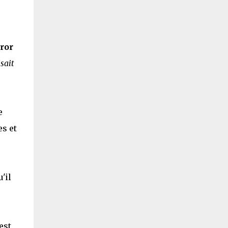
ror
sait
e
s et
e
'il
est