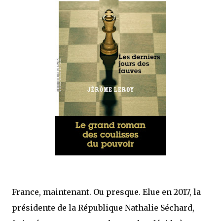
que Thomas connaissait et appréciait Olivier. Marlowe découvre une ville qu’il
ne connaissait pas, habitée par la méfiance, la peur et le rigorisme de la Ligue,
une ville pleine de mystères et de vieilles rancœurs. La Dame d...
France, maintenant. Ou presque. Elue en 2017, la
présidente de la République Nathalie Séchard,