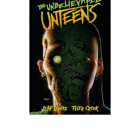
que Thomas connaissait et appréciait Olivier. Marlowe découvre une ville qu’il
ne connaissait pas, habitée par la méfiance, la peur et le rigorisme de la Ligue,
une ville pleine de mystères et de vieilles rancœurs. La Dame d...