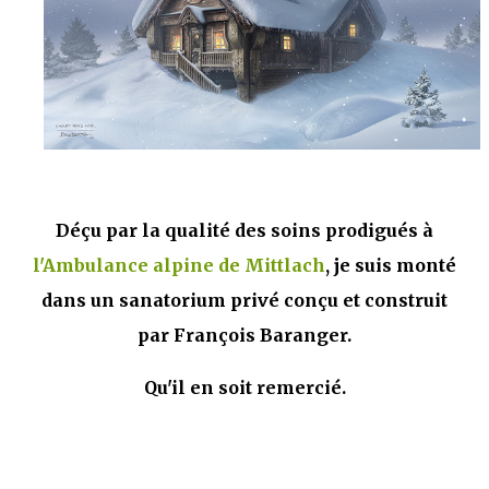
que Thomas connaissait et appréciait Olivier. Marlowe découvre une ville qu’il
ne connaissait pas, habitée par la méfiance, la peur et le rigorisme de la Ligue,
une ville pleine de mystères et de vieilles rancœurs. La Dame d...
Déçu par la qualité des soins prodigués à
l'Ambulance alpine de Mittlach
, je suis monté
dans un sanatorium privé conçu et construit
par François Baranger.
Qu'il en soit remercié.