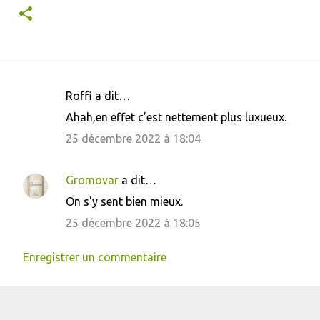
Roffi a dit…
C
Ahah,en effet c’est nettement plus luxueux.
o
25 décembre 2022 à 18:04
m
m
Gromovar
a dit…
e
On s'y sent bien mieux.
n
25 décembre 2022 à 18:05
t
a
Enregistrer un commentaire
i
r
e