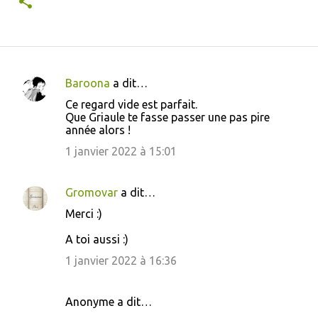
Baroona
a dit…
C
Ce regard vide est parfait.
o
Que Griaule te fasse passer une pas pire
année alors !
m
m
1 janvier 2022 à 15:01
e
n
Gromovar
a dit…
t
Merci :)
a
A toi aussi :)
i
1 janvier 2022 à 16:36
r
e
Anonyme a dit…
s