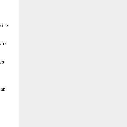
aire
sur
es
par