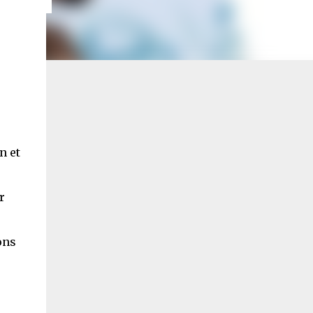
n et
r
ons