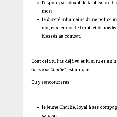
l'espoir paradoxal de la blessure 
mort
la dureté inhumaine d'une police m
ont, eux, connu le front, et de méde
blessés au combat.
Tout cela tu l'as déjà vu et lu si tu es u
Guerre de Charlie
" est unique.
Tu y rencontreras :
le jeune Charlie, loyal à ses compa
sa peur