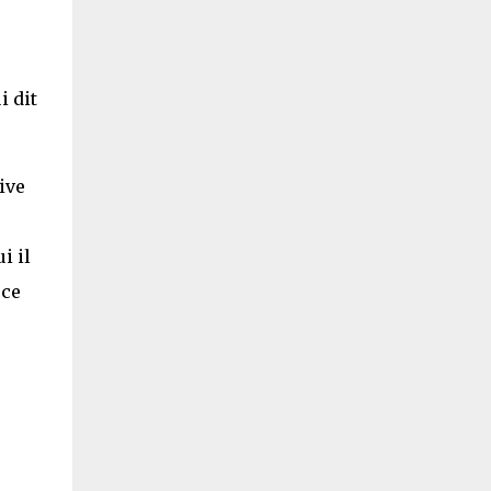
i dit
ive
i il
 ce