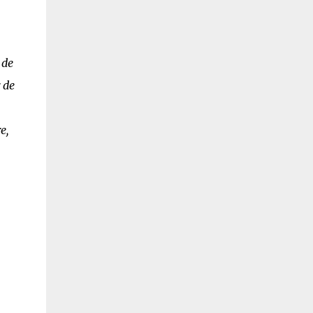
 de
 de
e,
e