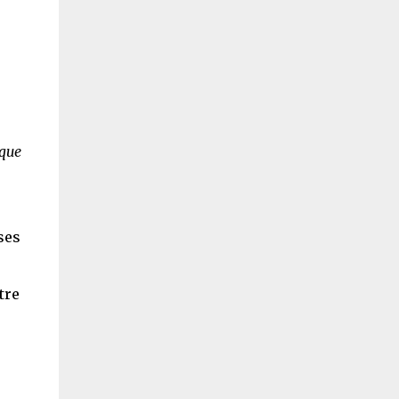
ique
ses
tre