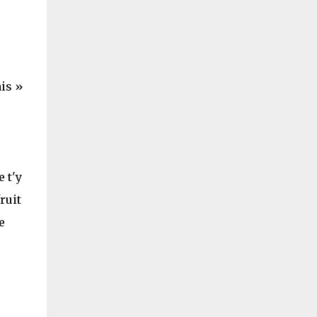
ais »
 t'y
ruit
e
s