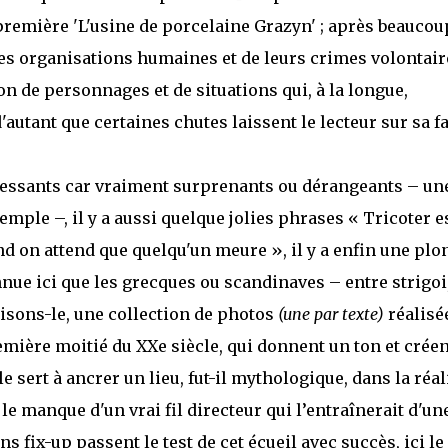
première 'L'usine de porcelaine Grazyn' ; après beaucou
des organisations humaines et de leurs crimes volontair
n de personnages et de situations qui, à la longue,
autant que certaines chutes laissent le lecteur sur sa f
ntéressants car vraiment surprenants ou dérangeants – un
mple –, il y a aussi quelque jolies phrases « Tricoter e
d on attend que quelqu'un meure », il y a enfin une plo
ue ici que les grecques ou scandinaves – entre strigoi
disons-le, une collection de photos
(une par texte)
réalisé
ière moitié du XXe siècle, qui donnent un ton et créen
 sert à ancrer un lieu, fut-il mythologique, dans la réal
le manque d'un vrai fil directeur qui l’entraînerait d'un
 fix-up passent le test de cet écueil avec succès, ici le