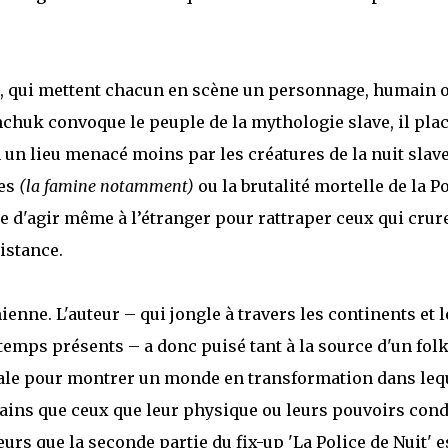
es, qui mettent chacun en scène un personnage, humain 
mchuk convoque le peuple de la mythologie slave, il pla
un lieu menacé moins par les créatures de la nuit slav
nes
(la famine notamment)
ou la brutalité mortelle de la P
le d'agir même à l’étranger pour rattraper ceux qui crur
istance.
nne. L'auteur – qui jongle à travers les continents et l
 temps présents – a donc puisé tant à la source d'un fol
liale pour montrer un monde en transformation dans leq
ins que ceux que leur physique ou leurs pouvoirs cond
leurs que la seconde partie du fix-up 'La Police de Nuit' e