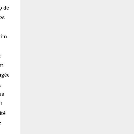
p de
es
aim.
e
st
ngée
,
es
t
ité
e