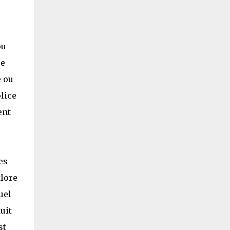
ou
ce
e ou
olice
ent
es
klore
uel
uit
st