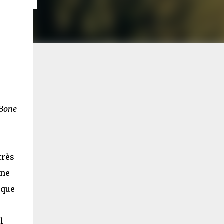
Bone
très
ine
 que
l