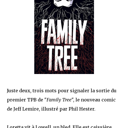
que Thomas connaissait et appréciait Olivier. Marlowe découvre une ville qu’il
ne connaissait pas, habitée par la méfiance, la peur et le rigorisme de la Ligue,
une ville pleine de mystères et de vieilles rancœurs. La Dame d...
Juste deux, trois mots pour signaler la sortie du
premier TPB de "
Family Tree
", le nouveau comic
de Jeff Lemire, illustré par Phil Hester.
Loretta vit à Lowell, un bled. Elle est caissière