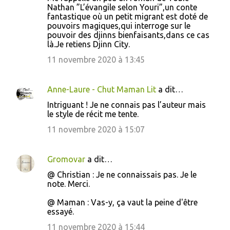
o
Nathan ”L’évangile selon Youri”,un conte
fantastique où un petit migrant est doté de
m
pouvoirs magiques,qui interroge sur le
m
pouvoir des djinns bienfaisants,dans ce cas
là.Je retiens Djinn City.
e
11 novembre 2020 à 13:45
n
t
a
Anne-Laure - Chut Maman Lit
a dit…
i
Intriguant ! Je ne connais pas l’auteur mais
le style de récit me tente.
r
11 novembre 2020 à 15:07
e
s
Gromovar
a dit…
@ Christian : Je ne connaissais pas. Je le
note. Merci.
@ Maman : Vas-y, ça vaut la peine d'être
essayé.
11 novembre 2020 à 15:44