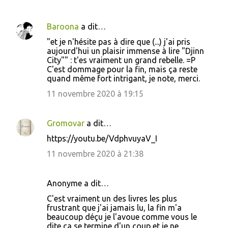
Baroona
a dit…
"et je n'hésite pas à dire que (...) j'ai pris
aujourd'hui un plaisir immense à lire "Djinn
City"" : t'es vraiment un grand rebelle. =P
C'est dommage pour la fin, mais ça reste
quand même fort intrigant, je note, merci.
11 novembre 2020 à 19:15
Gromovar
a dit…
https://youtu.be/VdphvuyaV_I
11 novembre 2020 à 21:38
Anonyme a dit…
C'est vraiment un des livres les plus
frustrant que j'ai jamais lu, la fin m'a
beaucoup déçu je l'avoue comme vous le
dite ça se termine d'un coup et je ne