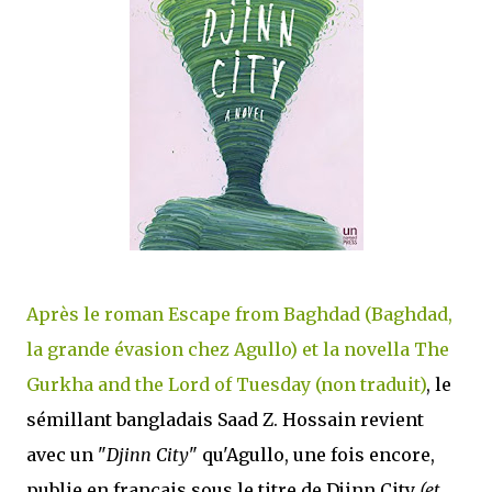
j’ai dit au sujet des tomes précédents : tant l’univers que les protagonistes
principaux...
Après le roman Escape from Baghdad (Baghdad,
la grande évasion chez Agullo) et la novella The
Gurkha and the Lord of Tuesday (non traduit)
, le
sémillant bangladais Saad Z. Hossain revient
avec un "
Djinn City
" qu'Agullo, une fois encore,
publie en français sous le titre de Djinn City
(et