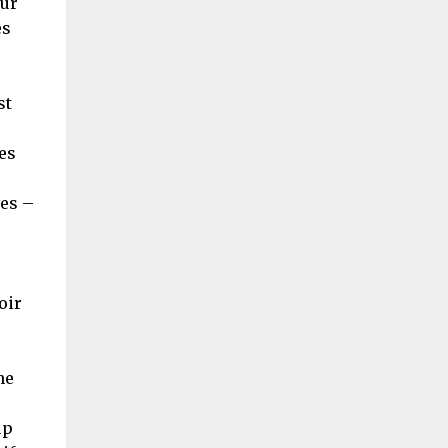
sur
es
st
es
es –
oir
ne
up