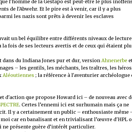
t que l'homme de la Gestapo est peut-être le plus inoffens
 de l'Abwehr. Et le pire est à venir, car il y a plus
parmi les nazis sont prêts à devenir les esclaves
uvait un bel équilibre entre différents niveaux de lecture
a fois de ses lecteurs avertis et de ceux qui étaient plu
st dans du Indiana Jones pur et dur, version
Ahnenerbe
e
ages – les gentils, les méchants, les traîtres, les héros,
ux
Aléoutiennes
; la référence à l'aventurier archéologue 
et d'action que propose Howard ici – de nouveau avec d
SPECTRE
. Certes l’ennemi ici est surhumain mais ça ne
cit. Il y a certainement un public – enthousiaste même 
moi car en banalisant et en trivialisant l’œuvre d'HPL o
ne présente guère d’intérêt particulier.