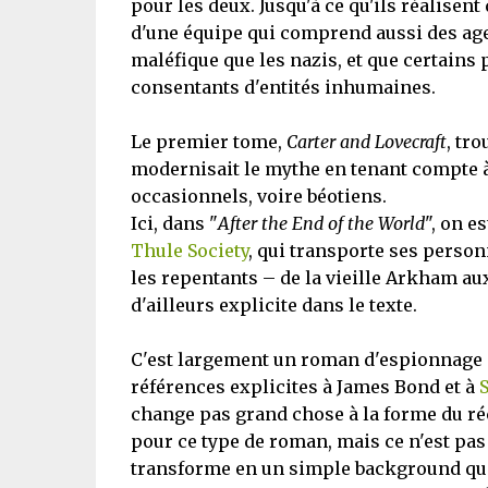
pour les deux. Jusqu'à ce qu'ils réalisen
d'une équipe qui comprend aussi des agents
maléfique que les nazis, et que certains 
consentants d'entités inhumaines.
Le premier tome,
Carter and Lovecraft
, tro
modernisait le mythe en tenant compte à l
occasionnels, voire béotiens.
Ici, dans "
After the End of the World
", on e
Thule Society
, qui transporte ses personn
les repentants – de la vieille Arkham a
d'ailleurs explicite dans le texte.
C'est largement un roman d'espionnage 
références explicites à James Bond et à
change pas grand chose à la forme du ré
pour ce type de roman, mais ce n'est pas 
transforme en un simple background qui 