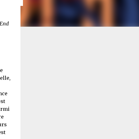
 End
de
elle,
nce
est
armi
re
urs
est