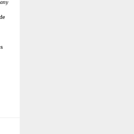
many
 de
es