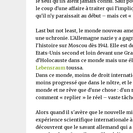
le seul qu'ils aient jamais connu. Sauf po
le coup d'une affaire à traiter qui l'imp
qu'il n'y paraissait au début – mais cet 
Last but not least, le monde nouveau ame
une uchronie. L'Allemagne nazie y a gag
l'histoire sur Moscou dès 1941. Elle est
Etats-Unis second et loin devant une G
d’Holocauste dans ce monde mais une él
Lebensraum
toussa.
Dans ce monde, moins de droit internation
moins progressé que dans le nôtre, et le
monde et ne rêve que d'une chose : d'un r
comment « replier » le réel – vaste tâch
Alors quand il s'avère que le nouvelle mi
expérience scientifique internationale 
découvrent que le savant allemand qui a