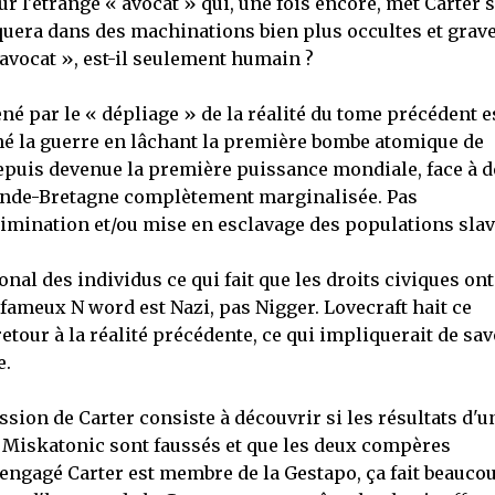
ur l'étrange « avocat » qui, une fois encore, met Carter 
liquera dans des machinations bien plus occultes et grav
« avocat », est-il seulement humain ?
né par le « dépliage » de la réalité du tome précédent e
né la guerre en lâchant la première bombe atomique de
 depuis devenue la première puissance mondiale, face à d
rande-Bretagne complètement marginalisée. Pas
imination et/ou mise en esclavage des populations slav
al des individus ce qui fait que les droits civiques ont
 fameux N word est Nazi, pas Nigger. Lovecraft hait ce
etour à la réalité précédente, ce qui impliquerait de sav
e.
ssion de Carter consiste à découvrir si les résultats d'u
à Miskatonic sont faussés et que les deux compères
 engagé Carter est membre de la Gestapo, ça fait beauco