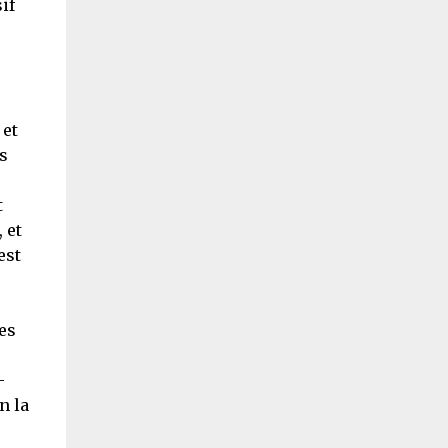
if
 et
s
t
 et
est
es
–
n la