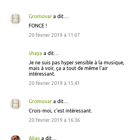
n
t
Gromovar
a dit…
a
FONCE !
i
20 février 2019 à 11:07
r
e
shaya
a dit…
s
Je ne suis pas hyper sensible à la musique,
mais à voir, ça a tout de même l'air
intéressant.
20 février 2019 à 15:41
Gromovar
a dit…
Crois-moi, c'est intéressant.
20 février 2019 à 16:36
Alias
a dit…