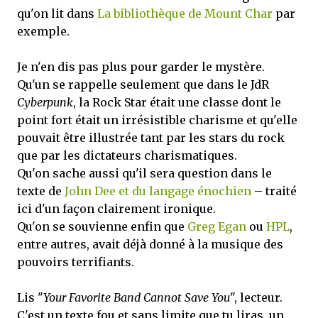
qu'on lit dans
La bibliothèque de Mount Char
par
exemple.
Je n'en dis pas plus pour garder le mystère.
Qu'un se rappelle seulement que dans le JdR
Cyberpunk
, la Rock Star était une classe dont le
point fort était un irrésistible charisme et qu'elle
pouvait être illustrée tant par les stars du rock
que par les dictateurs charismatiques.
Qu'on sache aussi qu'il sera question dans le
texte de
John Dee et du langage énochien
– traité
ici d'un façon clairement ironique.
Qu'on se souvienne enfin que
Greg Egan
ou
HPL
,
entre autres, avait déjà donné à la musique des
pouvoirs terrifiants.
Lis "
Your Favorite Band Cannot Save You
", lecteur.
C'est un texte fou et sans limite que tu liras, un