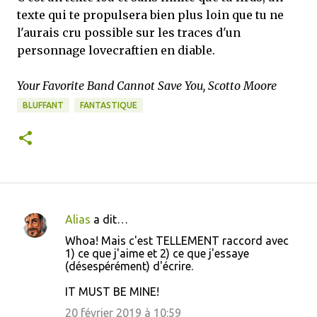
texte qui te propulsera bien plus loin que tu ne
l'aurais cru possible sur les traces d'un
personnage lovecraftien en diable.
Your Favorite Band Cannot Save You, Scotto Moore
BLUFFANT
FANTASTIQUE
Alias
a dit…
C
Whoa! Mais c'est TELLEMENT raccord avec
o
1) ce que j'aime et 2) ce que j'essaye
(désespérément) d'écrire.
m
m
IT MUST BE MINE!
e
20 février 2019 à 10:59