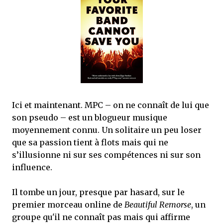
que Thomas connaissait et appréciait Olivier. Marlowe découvre une ville qu’il
ne connaissait pas, habitée par la méfiance, la peur et le rigorisme de la Ligue,
une ville pleine de mystères et de vieilles rancœurs. La Dame d...
Ici et maintenant. MPC – on ne connaît de lui que
son pseudo – est un blogueur musique
moyennement connu. Un solitaire un peu loser
que sa passion tient à flots mais qui ne
s’illusionne ni sur ses compétences ni sur son
influence.
Il tombe un jour, presque par hasard, sur le
premier morceau online de
Beautiful Remorse
, un
groupe qu'il ne connaît pas mais qui affirme