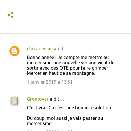
chéradénine
a dit…
C
Bonne année ! Je compte me mettre au
o
mercerisme: une nouvelle version vient de
sortir avec des QTE pour faire grimper
m
Mercer en haut de sa montagne.
m
1 janvier 2019 à 13:51
e
n
Gromovar
a dit…
t
C'est vrai. Ca c'est une bonne résolution.
a
i
Du coup, moi aussi je vais passer au
mercerisme.
r