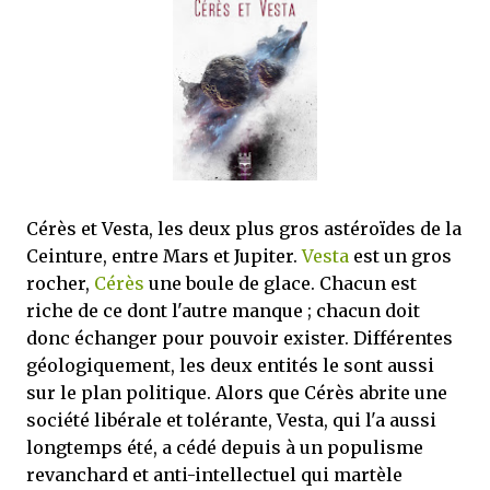
que Thomas connaissait et appréciait Olivier. Marlowe découvre une ville qu’il
ne connaissait pas, habitée par la méfiance, la peur et le rigorisme de la Ligue,
une ville pleine de mystères et de vieilles rancœurs. La Dame d...
Cérès et Vesta, les deux plus gros astéroïdes de la
Ceinture, entre Mars et Jupiter.
Vesta
est un gros
rocher,
Cérès
une boule de glace. Chacun est
riche de ce dont l'autre manque ; chacun doit
donc échanger pour pouvoir exister. Différentes
géologiquement, les deux entités le sont aussi
sur le plan politique. Alors que Cérès abrite une
société libérale et tolérante, Vesta, qui l'a aussi
longtemps été, a cédé depuis à un populisme
revanchard et anti-intellectuel qui martèle