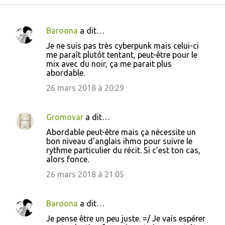
Baroona
a dit…
C
Je ne suis pas très cyberpunk mais celui-ci
o
me paraît plutôt tentant, peut-être pour le
mix avec du noir, ça me parait plus
m
abordable.
m
26 mars 2018 à 20:29
e
n
Gromovar
a dit…
t
Abordable peut-être mais ça nécessite un
a
bon niveau d'anglais ihmo pour suivre le
i
rythme particulier du récit. Si c'est ton cas,
alors fonce.
r
26 mars 2018 à 21:05
e
s
Baroona
a dit…
Je pense être un peu juste. =/ Je vais espérer