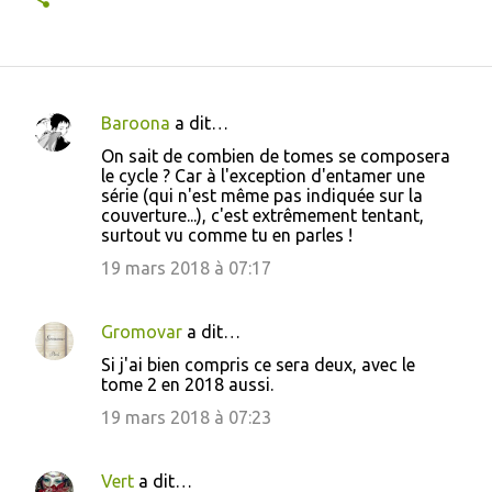
Baroona
a dit…
C
On sait de combien de tomes se composera
o
le cycle ? Car à l'exception d'entamer une
série (qui n'est même pas indiquée sur la
m
couverture...), c'est extrêmement tentant,
m
surtout vu comme tu en parles !
e
19 mars 2018 à 07:17
n
t
Gromovar
a dit…
a
Si j'ai bien compris ce sera deux, avec le
i
tome 2 en 2018 aussi.
r
19 mars 2018 à 07:23
e
s
Vert
a dit…