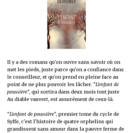
que Thomas connaissait et appréciait Olivier. Marlowe découvre une ville qu’il
ne connaissait pas, habitée par la méfiance, la peur et le rigorisme de la Ligue,
une ville pleine de mystères et de vieilles rancœurs. La Dame d...
Il y a des romans qu'on ouvre sans savoir où on
met les pieds, juste parce qu'on a confiance dans
le conseilleur, et qu'on prend en pleine face au
point de ne plus pouvoir les lâcher. "
L'enfant de
poussière
", qui sortira dans deux mois tout juste
Au diable vauvert, est assurément de ceux-là.
"
L'enfant de poussière
", premier tome du cycle de
Syffe, c'est l'histoire de quatre orphelins qui
grandissent sans amour dans la pauvre ferme de