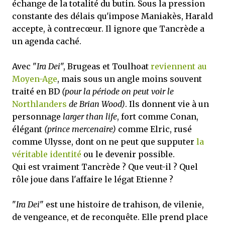
échange de la totalité du butin. Sous la pression
constante des délais qu'impose Maniakès, Harald
accepte, à contrecœur. Il ignore que Tancrède a
un agenda caché.
Avec "
Ira Dei
", Brugeas et Toulhoat
reviennent au
Moyen-Age
, mais sous un angle moins souvent
traité en BD
(pour la période on peut voir le
Northlanders
de Brian Wood)
. Ils donnent vie à un
personnage
larger than life
, fort comme Conan,
élégant
(prince mercenaire)
comme Elric, rusé
comme Ulysse, dont on ne peut que supputer
la
véritable identité
ou le devenir possible.
Qui est vraiment Tancrède ? Que veut-il ? Quel
rôle joue dans l'affaire le légat Etienne ?
"
Ira Dei
" est une histoire de trahison, de vilenie,
de vengeance, et de reconquête. Elle prend place