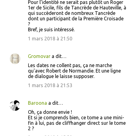
Pour l'identité ne serait pas plutôt un Roger
o
1er de Sicile, fils de Tancrède de Hauteville, à
qui succèderont de nombreux Tancrède
m
dont un participant de la Première Croisade
m
?
Bref, je suis intéressé.
e
1 mars 2018 à 21:50
n
t
a
Gromovar
a dit…
i
Les dates ne collent pas, ça ne marche
qu'avec Robert de Normandie. Et une ligne
r
de dialogue le laisse supposer.
e
1 mars 2018 à 21:53
s
Baroona
a dit…
Oh, ça donne envie !
Et si je comprends bien, ce tome a une mini-
fin à lui, pas de cliffhanger direct sur le tome
2 ?