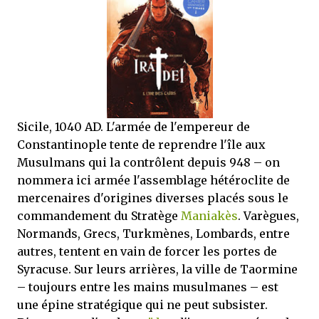
que Thomas connaissait et appréciait Olivier. Marlowe découvre une ville qu’il
ne connaissait pas, habitée par la méfiance, la peur et le rigorisme de la Ligue,
une ville pleine de mystères et de vieilles rancœurs. La Dame d...
Sicile, 1040 AD. L'armée de l'empereur de
Constantinople tente de reprendre l'île aux
Musulmans qui la contrôlent depuis 948 – on
nommera ici armée l'assemblage hétéroclite de
mercenaires d'origines diverses placés sous le
commandement du Stratège
Maniakès
. Varègues,
Normands, Grecs, Turkmènes, Lombards, entre
autres, tentent en vain de forcer les portes de
Syracuse. Sur leurs arrières, la ville de Taormine
– toujours entre les mains musulmanes – est
une épine stratégique qui ne peut subsister.