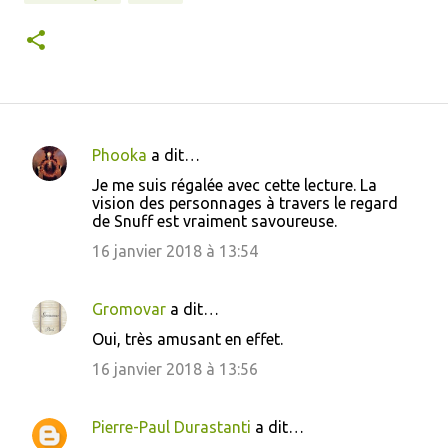
Phooka
a dit…
C
Je me suis régalée avec cette lecture. La
o
vision des personnages à travers le regard
de Snuff est vraiment savoureuse.
m
m
16 janvier 2018 à 13:54
e
n
Gromovar
a dit…
t
Oui, très amusant en effet.
a
16 janvier 2018 à 13:56
i
r
Pierre-Paul Durastanti
a dit…