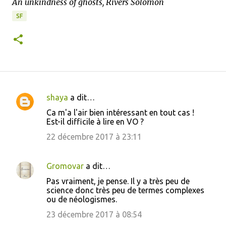
An unkindness of ghosts, Rivers Solomon
SF
shaya
a dit…
C
Ca m'a l'air bien intéressant en tout cas !
o
Est-il difficile à lire en VO ?
m
22 décembre 2017 à 23:11
m
e
Gromovar
a dit…
n
Pas vraiment, je pense. Il y a très peu de
t
science donc très peu de termes complexes
ou de néologismes.
a
23 décembre 2017 à 08:54
i