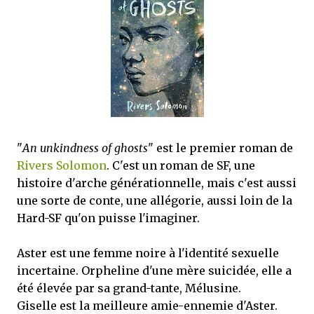
que Thomas connaissait et appréciait Olivier. Marlowe découvre une ville qu’il
ne connaissait pas, habitée par la méfiance, la peur et le rigorisme de la Ligue,
une ville pleine de mystères et de vieilles rancœurs. La Dame d...
"
An unkindness of ghosts
" est le premier roman de
Rivers Solomon
. C'est un roman de SF, une
histoire d'arche générationnelle, mais c'est aussi
une sorte de conte, une allégorie, aussi loin de la
Hard-SF qu'on puisse l'imaginer.
Aster est une femme noire à l'identité sexuelle
incertaine. Orpheline d'une mère suicidée, elle a
été élevée par sa grand-tante, Mélusine.
Giselle est la meilleure amie-ennemie d'Aster.