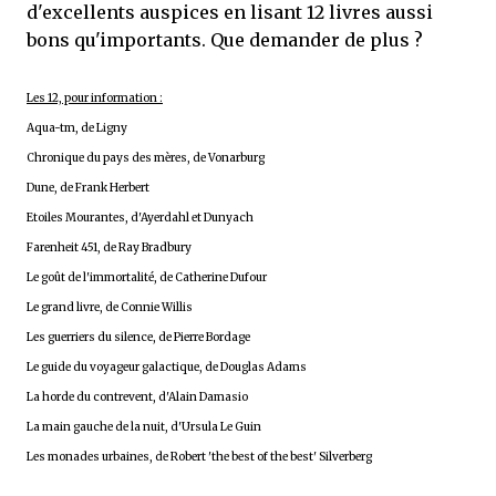
d'excellents auspices en lisant 12 livres aussi
bons qu'importants. Que demander de plus ?
Les 12, pour information :
Aqua-tm, de Ligny
Chronique du pays des mères, de Vonarburg
Dune, de Frank Herbert
Etoiles Mourantes, d'Ayerdahl et Dunyach
Farenheit 451, de Ray Bradbury
Le goût de l'immortalité, de Catherine Dufour
Le grand livre, de Connie Willis
Les guerriers du silence, de Pierre Bordage
Le guide du voyageur galactique, de Douglas Adams
La horde du contrevent, d'Alain Damasio
La main gauche de la nuit, d'Ursula Le Guin
Les monades urbaines, de Robert 'the best of the best' Silverberg