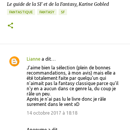
Le guide de la SF et de la Fantasy, Karine Gobled
FANTASTIQUE
FANTASY
SF
Lianne
a dit…
C
J'aime bien la sélection (plein de bonnes
o
recommandations, à mon avis) mais elle a
été totalement faite par quelqu'un qui
m
n'aimait pas la fantasy classique parce qu'il
m
n'y en a aucun dans ce genre la, du coup je
râle un peu.
e
Après je n'ai pas lu le livre donc je râle
n
surement dans le vent xD
t
14 octobre 2017 à 18:18
a
i
Anonyme a dit…