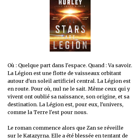
que Thomas connaissait et appréciait Olivier. Marlowe découvre une ville qu’il
ne connaissait pas, habitée par la méfiance, la peur et le rigorisme de la Ligue,
une ville pleine de mystères et de vieilles rancœurs. La Dame d...
Où : Quelque part dans l'espace. Quand : Va savoir.
La Légion est une flotte de vaisseaux orbitant
autour d'un soleil artificiel central. La Légion est
en route. Pour où, nul ne le sait. Même ceux qui y
vivent ont oublié sa naissance, son origine, et sa
destination. La Légion est, pour eux, l'univers,
comme la Terre l'est pour nous.
Le roman commence alors que Zan se réveille
sur le Katazyrna. Elle a été blessée en tentant de