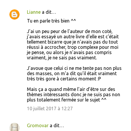
Lianne
a dit…
C
Tu en parle très bien ^^
o
J'ai un peu peur de l'auteur de mon coté,
m
j'avais essayé un autre livre d'elle est c'était
m
tellement bizarre que je n'avais pas du tout
réussi à accrocher, trop complexe pour moi
e
je pense, ou alors je n'avais pas compris
n
vraiment, je ne sais pas vraiment.
t
J'avoue que celui ci ne me tente pas non plus
a
des masses, on m'a dit qu'il était vraiment
très très gore à certains moment :P
i
r
Mais ça a quand même l'air d'être sur des
thèmes intéressants donc je ne suis pas non
e
plus totalement fermée sur le sujet ^^
s
10 juillet 2017 à 12:27
Gromovar
a dit…