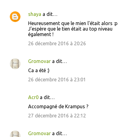
shaya
a dit…
C
Heureusement que le mien l'était alors :p
o
J'espère que le tien était au top niveau
également !
m
m
26 décembre 2016 à 20:26
e
n
Gromovar
a dit…
t
Ca a été :)
a
26 décembre 2016 à 23:01
i
r
Acr0
a dit…
e
Accompagné de Krampus ?
s
27 décembre 2016 à 22:12
Gromovar
a dit…