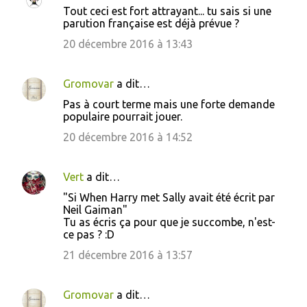
Tout ceci est fort attrayant... tu sais si une
o
parution française est déjà prévue ?
m
20 décembre 2016 à 13:43
m
e
Gromovar
a dit…
n
Pas à court terme mais une forte demande
t
populaire pourrait jouer.
a
20 décembre 2016 à 14:52
i
r
Vert
a dit…
e
"Si When Harry met Sally avait été écrit par
s
Neil Gaiman"
Tu as écris ça pour que je succombe, n'est-
ce pas ? :D
21 décembre 2016 à 13:57
Gromovar
a dit…