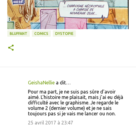
BLUFFANT
COMICS
DYSTOPIE
GeishaNellie
a dit…
C
Pour ma part, je ne suis pas sûre d'avoir
o
aimé. L'histoire me plaisait, mais j'ai eu déjà
difficulté avec le graphisme. Je regarde le
m
volume 2 (dernier volume) et je ne sais
m
toujours pas si je vais me lancer ou non.
e
25 avril 2017 à 23:47
n