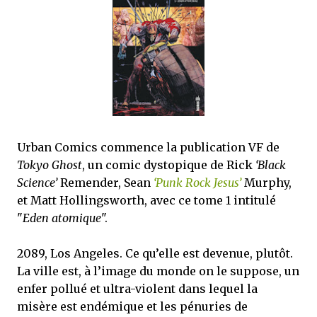
que Thomas connaissait et appréciait Olivier. Marlowe découvre une ville qu’il
ne connaissait pas, habitée par la méfiance, la peur et le rigorisme de la Ligue,
une ville pleine de mystères et de vieilles rancœurs. La Dame d...
Urban Comics commence la publication VF de
Tokyo Ghost
, un comic dystopique de Rick
‘Black
Science’
Remender, Sean
‘Punk Rock Jesus’
Murphy,
et Matt Hollingsworth, avec ce tome 1 intitulé
"
Eden atomique
".
2089, Los Angeles. Ce qu’elle est devenue, plutôt.
La ville est, à l’image du monde on le suppose, un
enfer pollué et ultra-violent dans lequel la
misère est endémique et les pénuries de